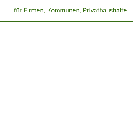
hinenvermittlung
Über uns
meinAcker
für Firmen, Kommunen, Privathaushalte
INEN­VERMITTLUNG