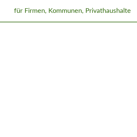
hinenvermittlung
Über uns
meinAcker
für Firmen, Kommunen, Privathaushalte
INEN­VERMITTLUNG